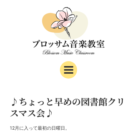
内
Post
Main
容
navigation
Menu
を
ス
キ
ッ
プ
♪ちょっと早めの図書館クリ
スマス会♪
12月に入って最初の日曜日。