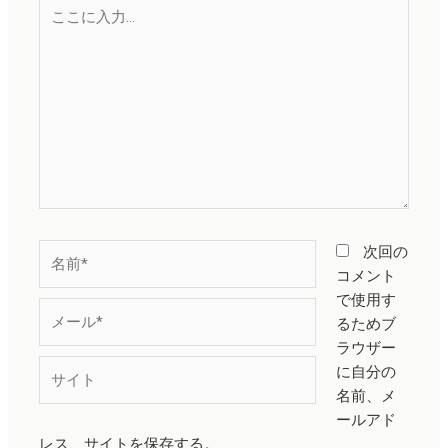
こ
こ
に
入
力…
名
次回の
前
コメント
*
で使用す
メ
るためブ
ー
ラウザー
ル
サ
に自分の
*
イ
名前、メ
ト
ールアド
レス、サイトを保存する。