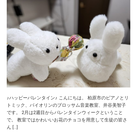
ハ
ッ
ピ
ー
バ
レ
ン
タ
イ
ン
♪
♪ハッピーバレンタイン♪ こんにちは。 柏原市のピアノとリ
トミック、バイオリンのブロッサム音楽教室、井谷美智子
です。 2月は2週目からバレンタインウィークということ
で。 教室ではかわいいお花のチョコを用意して生徒の皆さ
ん […]