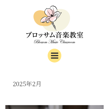
内
Main
容
Menu
を
ス
キ
ッ
プ
2025年2月
♪