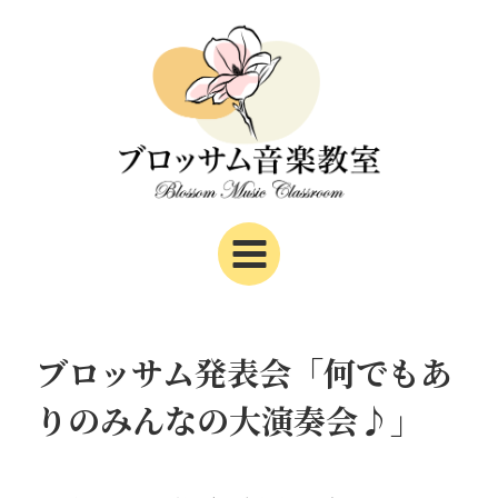
内
Post
Main
容
navigation
Menu
を
ス
キ
ッ
プ
ブロッサム発表会「何でもあ
りのみんなの大演奏会♪」