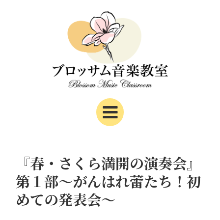
内
Post
Main
容
navigation
Menu
を
ス
キ
ッ
プ
『春・さくら満開の演奏会』
第１部～がんはれ蕾たち！初
めての発表会～